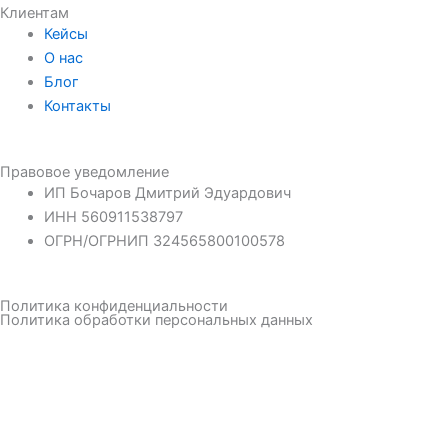
Клиентам
Кейсы
О нас
Блог
Контакты
Правовое уведомление
ИП Бочаров Дмитрий Эдуардович
ИНН 560911538797
ОГРН/ОГРНИП 324565800100578
Политика конфиденциальности
Политика обработки персональных данных
Готовы обсудить проект?
Оставьте заявку, и мы свяжемся с вами в ближайшее время
для обсуждения деталей